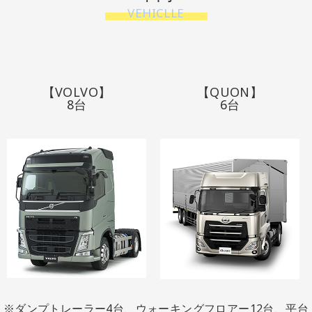
VEHICLLE
【VOLVO】
【QUON】
8台
6台
※ダンプトレーラー4台、ウォーキングフロアー12台、
平台